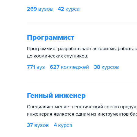
269
вузов
42
курса
Программист
Программист разрабатывает алгоритмы работы э
до космических спутников.
771
вуз
627
колледжей
38
курсов
Генный инженер
Специалист меняет генетический состав продук
инженерия является одним из инструментов би
37
вузов
4
курса