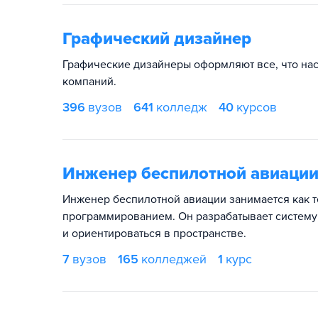
Графический дизайнер
Графические дизайнеры оформляют все, что нас 
компаний.
396
вузов
641
колледж
40
курсов
Инженер беспилотной авиаци
Инженер беспилотной авиации занимается как т
программированием. Он разрабатывает систему 
и ориентироваться в пространстве.
7
вузов
165
колледжей
1
курс