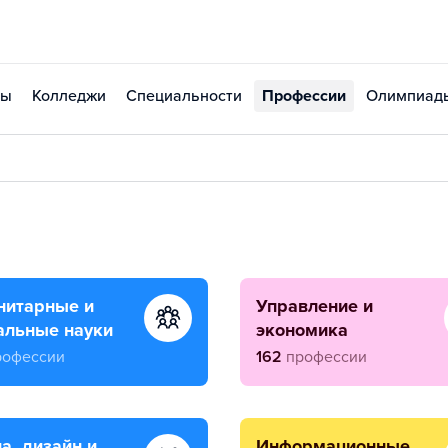
зы
Колледжи
Специальности
Профессии
Олимпиад
управление и
альные науки
экономика
рофессии
162
профессии
информационные