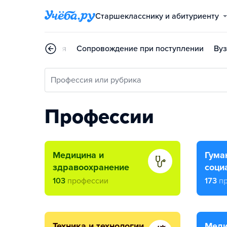
Старшекласснику и абитуриенту
Профориентация
Сопровождение при поступлении
Ву
Профессия или рубрика
Профессии
медицина и
гуманитарные и
здравоохранение
соци
103
профессии
173
п
техника и технологии
медиа, дизайн и