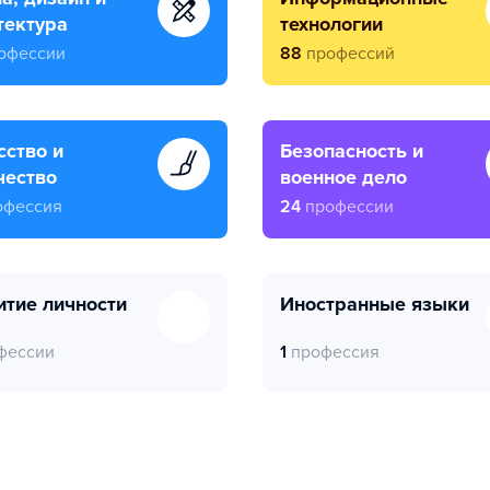
тектура
технологии
офессии
88
профессий
безопасность и
чество
военное дело
офессия
24
профессии
витие личности
иностранные языки
фессии
1
профессия