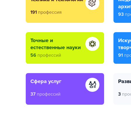
архи
191
профессия
93
пр
точные и
искусство и
естественные науки
твор
56
профессий
91
пр
сфера услуг
раз
37
профессий
3
про