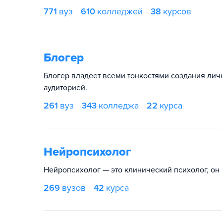
771
вуз
610
колледжей
38
курсов
Блогер
Блогер владеет всеми тонкостями создания лич
аудиторией.
261
вуз
343
колледжа
22
курса
Нейропсихолог
Нейропсихолог — это клинический психолог, он 
269
вузов
42
курса