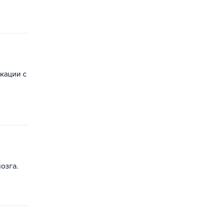
кации с
озга.