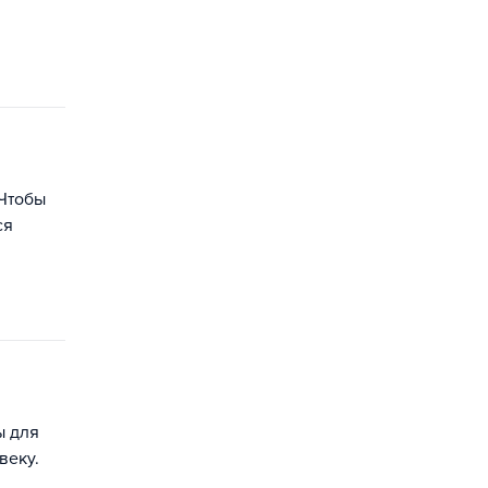
 Чтобы
ся
ы для
веку.