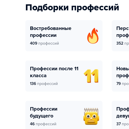
Подборки профессий
Востребованные
Перспективные
профессии
проф
409
профессий
352
пр
Профессии после 11
Новые
класса
проф
136
профессий
79
про
Профессии
Профессии для
будущего
деву
46
профессий
37
про