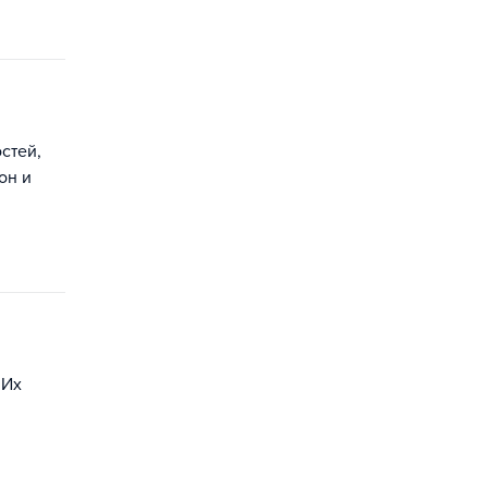
стей,
он и
 Их