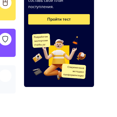
составь свой план
поступления.
Пройти тест