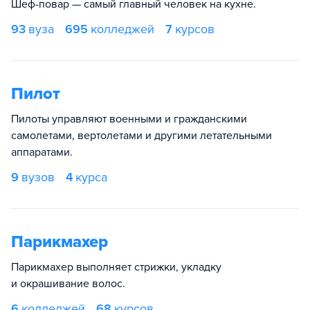
Шеф-повар — самый главный человек на кухне.
93
вуза
695
колледжей
7
курсов
Пилот
Пилоты управляют военными и гражданскими
самолетами, вертолетами и другими летательными
аппаратами.
9
вузов
4
курса
Парикмахер
Парикмахер выполняет стрижки, укладку
и окрашивание волос.
6
колледжей
68
курсов