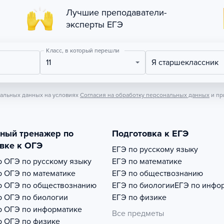
Лучшие преподаватели-
эксперты ЕГЭ
Класс, в который перешли
11
Я старшеклассник
нальных данных на условиях
Согласия на обработку персональных данных
и пр
тный тренажер по
Подготовка к ЕГЭ
вке к ОГЭ
ЕГЭ по русскому языку
р
ОГЭ по русскому языку
ЕГЭ по математике
р
ОГЭ по математике
ЕГЭ по обществознанию
р
ОГЭ по обществознанию
ЕГЭ по биологии
ЕГЭ по инфо
р
ОГЭ по биологии
ЕГЭ по физике
р
ОГЭ по информатике
Все предметы
р
ОГЭ по физике