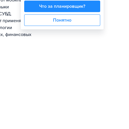
 от мобильных
Что за планировщик?
зыки
 СУБД,
Понятно
т применять
ологии
ях, финансовых