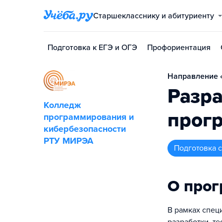
Старшекласснику и абитуриенту
Подготовка к ЕГЭ и ОГЭ
Профориентация
Направление «
Разра
Колледж
прог
программирования и
кибербезопасности
РТУ МИРЭА
подготовка
О про
В рамках спец