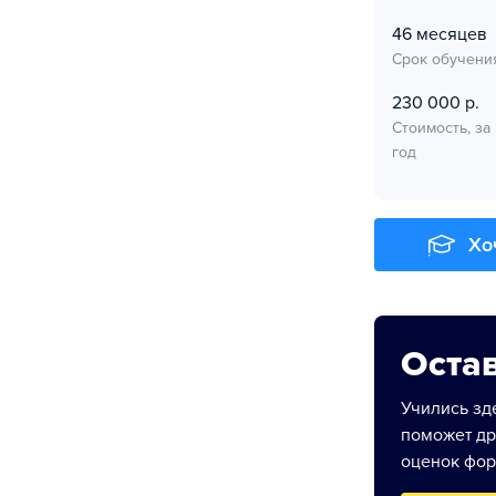
46 месяцев
Срок обучени
230 000 р.
Стоимость, за
год
Хо
Остав
Учились зде
поможет др
оценок фор