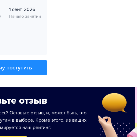
1 сент. 2026
я
Начало занятий
чу поступить
ьте отзыв
сь? Оставьте отзыв, и, может быть, это
угим в выборе. Кроме этого, из ваших
мируется наш рейтинг.