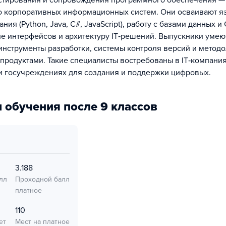
естирования и сопровождения программного обеспечения —
 корпоративных информационных систем. Они осваивают я
ия (Python, Java, C#, JavaScript), работу с базами данных и
е интерфейсов и архитектуру IT‑решений. Выпускники умею
нструменты разработки, системы контроля версий и метод
‑продуктами. Такие специалисты востребованы в IT‑компани
и госучреждениях для создания и поддержки цифровых.
 обучения после 9 классов
3.188
лл
Проходной балл
платное
110
ет
Мест на платное