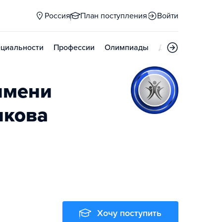
Россия
План поступления
Войти
циальности
Профессии
Олимпиады
Дни открытых д
имени
икова
Хочу поступить