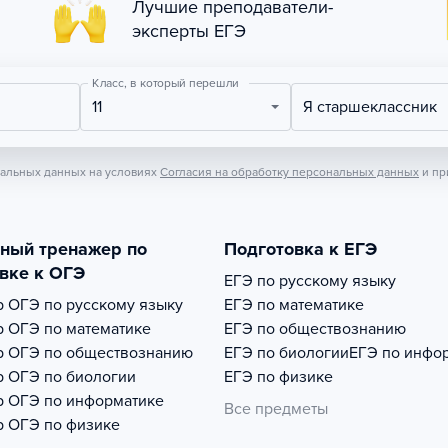
Лучшие преподаватели-
эксперты ЕГЭ
Класс, в который перешли
11
Я старшеклассник
нальных данных на условиях
Согласия на обработку персональных данных
и пр
тный тренажер по
Подготовка к ЕГЭ
вке к ОГЭ
ЕГЭ по русскому языку
р
ОГЭ по русскому языку
ЕГЭ по математике
р
ОГЭ по математике
ЕГЭ по обществознанию
р
ОГЭ по обществознанию
ЕГЭ по биологии
ЕГЭ по инфо
р
ОГЭ по биологии
ЕГЭ по физике
р
ОГЭ по информатике
Все предметы
р
ОГЭ по физике