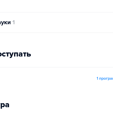
ауки
1
оступать
1 прогр
ура