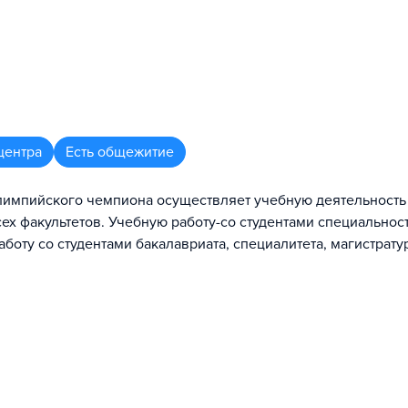
центра
Есть общежитие
лимпийского чемпиона осуществляет учебную деятельность
сех факультетов. Учебную работу-со студентами специальнос
боту со студентами бакалавриата, специалитета, магистрату