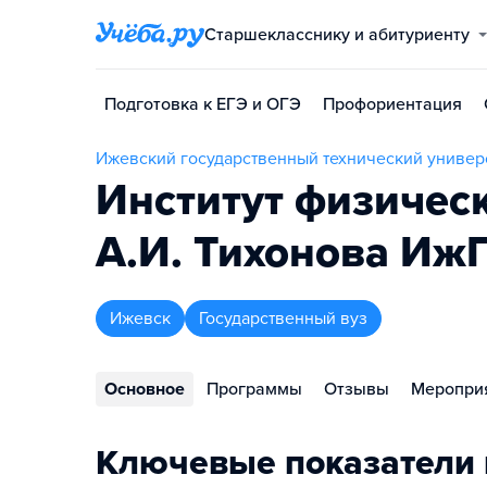
Старшекласснику и абитуриенту
Подготовка к ЕГЭ и ОГЭ
Профориентация
Ижевский государственный технический универ
Институт физичес
А.И. Тихонова Иж
Ижевск
Государственный вуз
Основное
Программы
Отзывы
Меропри
Ключевые показатели 