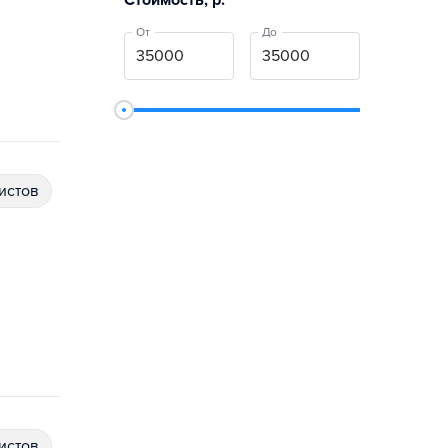
Стоимость, р.
От
До
истов
истов