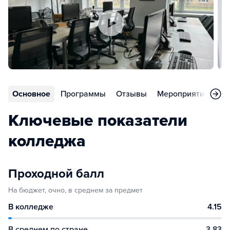
Основное
Программы
Отзывы
Мероприятия
Но
Ключевые показатели
колледжа
Проходной балл
На бюджет, очно, в среднем за предмет
В колледже
4.15
В среднем по стране
3.83