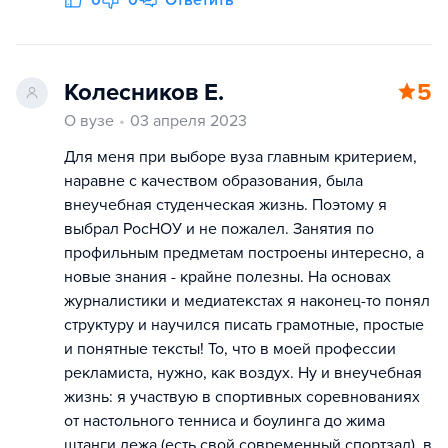
0
0
Ответить
Колесников Е.
5
О вузе
03 апреля 2023
Для меня при выборе вуза главным критерием,
наравне с качеством образования, была
внеучебная студенческая жизнь. Поэтому я
выбрал РосНОУ и не пожалел. Занятия по
профильным предметам построены интересно, а
новые знания - крайне полезны. На основах
журналистики и медиатекстах я наконец-то понял
структуру и научился писать грамотные, простые
и понятные тексты! То, что в моей профессии
рекламиста, нужно, как воздух. Ну и внеучебная
жизнь: я участвую в спортивных соревнованиях
от настольного тенниса и боулинга до жима
штанги лежа (есть свой современный спортзал), в