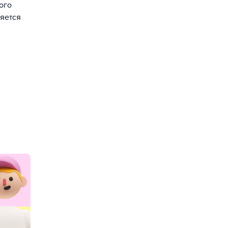
ого
ляется