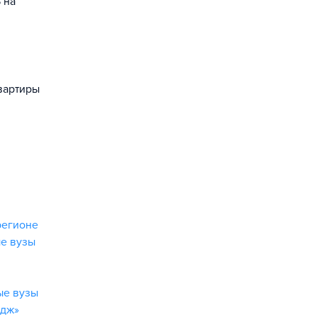
 на
вартиры
регионе
е вузы
ые вузы
идж»