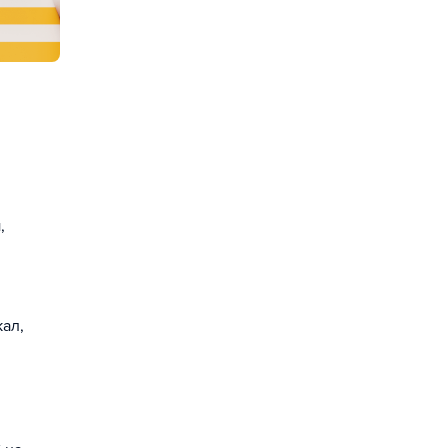
,
кал,