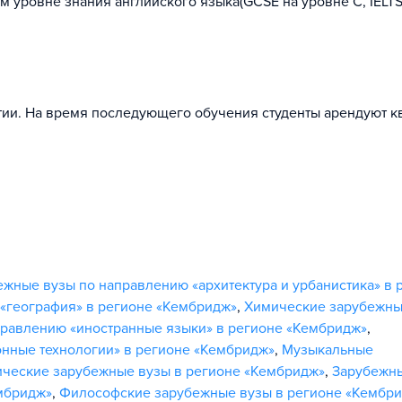
 уровне знания английского языка(GCSE на уровне C, IELTS
тии. На время последующего обучения студенты арендуют к
ежные вузы по направлению «архитектура и урбанистика» в 
«география» в регионе «Кембридж»
,
Химические зарубежны
равлению «иностранные языки» в регионе «Кембридж»
,
нные технологии» в регионе «Кембридж»
,
Музыкальные
ические зарубежные вузы в регионе «Кембридж»
,
Зарубежн
ембридж»
,
Философские зарубежные вузы в регионе «Кембр