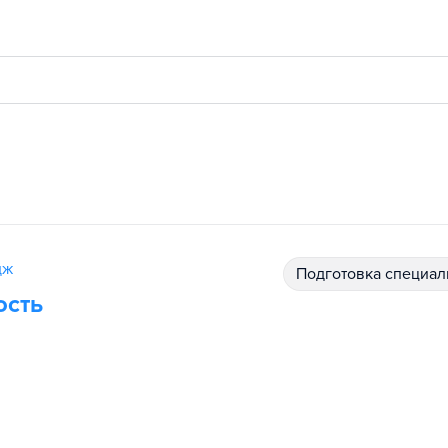
дж
подготовка специал
ость