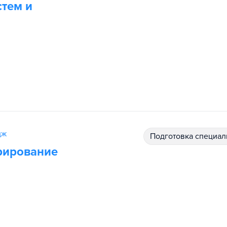
тем и
дж
подготовка специал
рирование