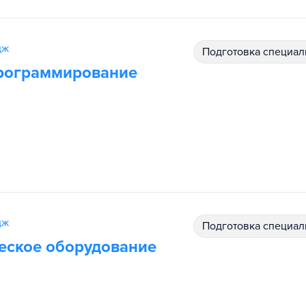
дж
подготовка специал
рограммирование
дж
подготовка специал
еское оборудование