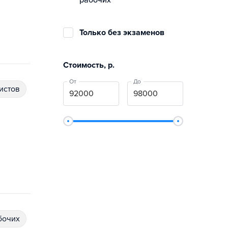
рабочих
Только без экзаменов
Стоимость, р.
От
До
истов
бочих