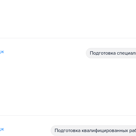
дж
подготовка специал
дж
подготовка квалифицированных ра