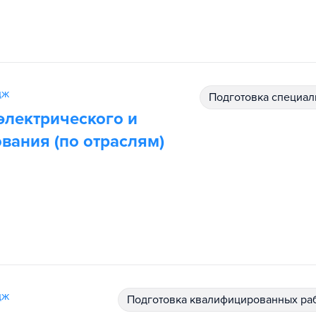
дж
подготовка специал
электрического и
вания (по отраслям)
дж
подготовка квалифицированных ра